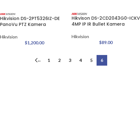
Hikvison DS-2CD2043G0-ICKV
Hikvision DS-2PT5326IZ-DE
4MP IP IR Bullet Kamera
PanoVu PTZ Kamera
Hikvision
Hikvision
$
89.00
$
1,200.00
←
1
2
3
4
5
6