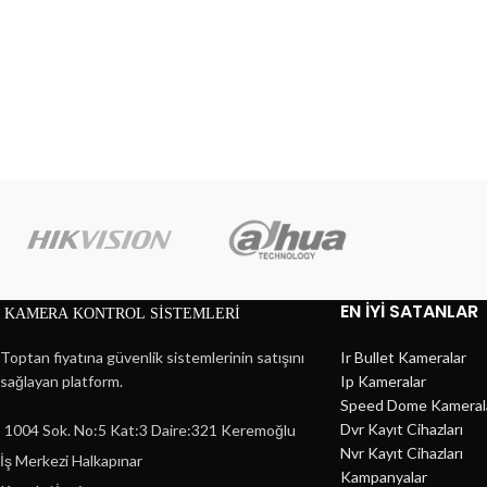
EN İYİ SATANLAR
Toptan fiyatına güvenlik sistemlerinin satışını
Ir Bullet Kameralar
sağlayan platform.
Ip Kameralar
Speed Dome Kameral
Dvr Kayıt Cihazları
1004 Sok. No:5 Kat:3 Daire:321 Keremoğlu
Nvr Kayıt Cihazları
İş Merkezi Halkapınar
Kampanyalar