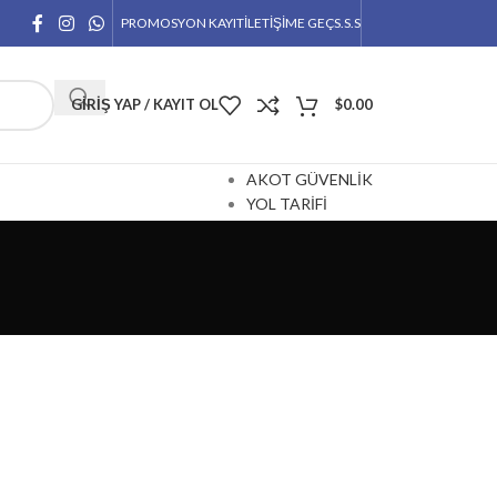
PROMOSYON KAYIT
İLETİŞİME GEÇ
S.S.S
GIRIŞ YAP / KAYIT OL
$
0.00
AKOT GÜVENLİK
YOL TARİFİ