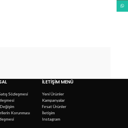
What
SAL
İLETIŞIM MENÜ
Satış Sözleşmesi
Yeni Ürünler
özleşmesi
Kampanyalar
l Değişim
Fırsat Ürünler
erilerin Korunması
İletişim
zleşmesi
Instagram