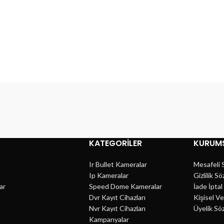
KATEGORILER
KURUM
Ir Bullet Kameralar
Mesafeli 
Ip Kameralar
Gizlilik S
ar
Speed Dome Kameralar
İade İpta
Dvr Kayıt Cihazları
Kişisel V
Nvr Kayıt Cihazları
Üyelik Sö
Kampanyalar