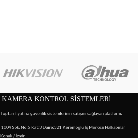
Toptan fiyatına güvenlik sistemlerinin satışını sağlayan platform.
1004 Sok. No:5 Kat:3 Daire:321 Keremoğlu İş Merkezi Halkapınar
Konak / İzmir