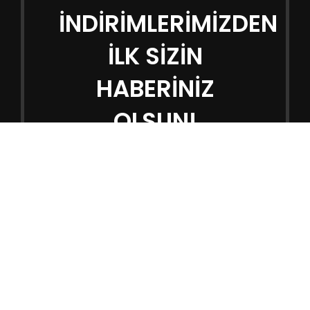
İNDİRİMLERİMİZDEN
İLK SİZİN
HABERİNİZ
OLSUN!
Mail adresinizle kayıt olup. İndirimlerimizi
yakından takip edebilirsiniz.
Bilgi veri saklama ile ilgili
Gizlilik Sözleşmemiz