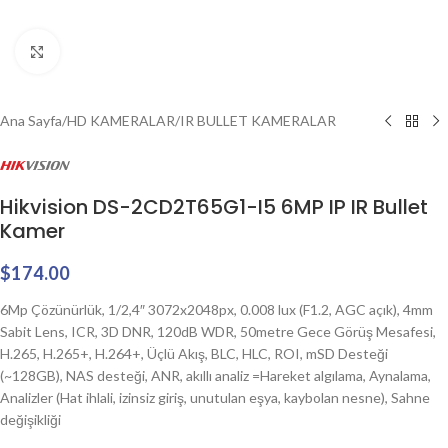
Click to enlarge
Ana Sayfa
/
HD KAMERALAR
/
IR BULLET KAMERALAR
Hikvision DS-2CD2T65G1-I5 6MP IP IR Bullet
Kamer
$
174.00
6Mp Çözünürlük, 1/2,4″ 3072x2048px, 0.008 lux (F1.2, AGC açık), 4mm
Sabit Lens, ICR, 3D DNR, 120dB WDR, 50metre Gece Görüş Mesafesi,
H.265, H.265+, H.264+, Üçlü Akış, BLC, HLC, ROI, mSD Desteği
(~128GB), NAS desteği, ANR, akıllı analiz =Hareket algılama, Aynalama,
Analizler (Hat ihlali, izinsiz giriş, unutulan eşya, kaybolan nesne), Sahne
değişikliği