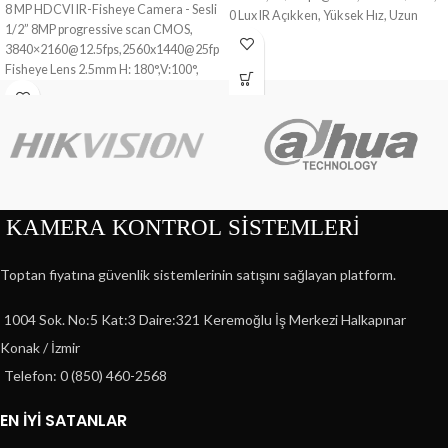
8 MP HDCVI IR-Fisheye Camera - Sesli
0 Lux IR Açıkken, Yüksek Hız, Uzun
1/2” 8MP progressive scan CMOS,
Mesafe Real-Time İletim, HD ve
3840×2160@12.5fps,2560x1440@25fps,Panoramic
Standard Çözünürlük Seçimi,
Fisheye Lens 2.5mm H: 180°,V:100°,
Gece/Gündüz (ICR), 2D-DNR, AWB,
Max. 15fps@4K, 0.01Lux/F2.0 (Color),
AGC, BLC, IR LED G.Mesafesi: 30m,
30IRE, 0lux IR on, 120db Gerçek WDR,
Akıllı IR, IP67, IK10, DC 12V, 75-3
Auto (ICR), BLC, HLC, AGC, 2D ve 3D
Koaksiyel Kablo ile 800 m
NR, Cihazdaki Lens Distorsiyon
Düzeltmesi, Max.15m IR Mesafesi,
IP67 ve IK10 Giriş Koruması, RG59
Koaksiyel Kablo ile 500 m'ye kadar
iletim
Toptan fiyatına güvenlik sistemlerinin satışını sağlayan platform.
1004 Sok. No:5 Kat:3 Daire:321 Keremoğlu İş Merkezi Halkapınar
Konak / İzmir
Telefon: 0 (850) 460-2568
EN İYİ SATANLAR