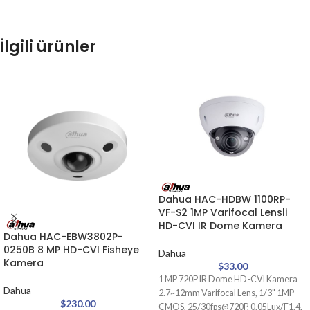
İlgili ürünler
Dahua HAC-HDBW 1100RP-
VF-S2 1MP Varifocal Lensli
HD-CVI IR Dome Kamera
Dahua HAC-EBW3802P-
0250B 8 MP HD-CVI Fisheye
Dahua
Kamera
$
33.00
1 MP 720P IR Dome HD-CVI Kamera
Dahua
2.7~12mm Varifocal Lens, 1/3" 1MP
$
230.00
CMOS, 25/30fps@720P, 0.05Lux/F1.4,