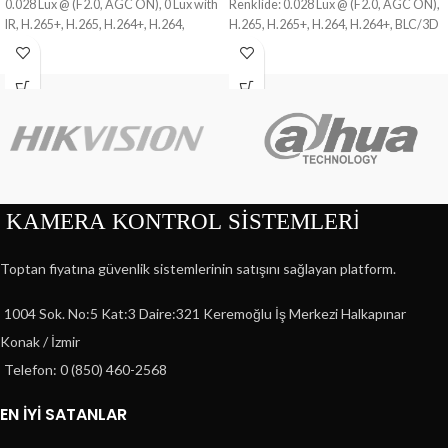
0.028 Lux @ (F2.0, AGC ON), 0 Lux with
Renklide: 0.028 Lux @ (F2.0, AGC ON),
IR, H.265+, H.265, H.264+, H.264,
H.265, H.265+, H.264, H.264+, BLC/3D
BLC/3D DNR/ROI, IR range: Up to 30m,
DNR/ROI, 30m Gece görüş mesafesi,
3-Axis adjustment, IP67
IP67, IK10 koruma sınıfı
Toptan fiyatına güvenlik sistemlerinin satışını sağlayan platform.
1004 Sok. No:5 Kat:3 Daire:321 Keremoğlu İş Merkezi Halkapınar
Konak / İzmir
Telefon: 0 (850) 460-2568
EN İYİ SATANLAR