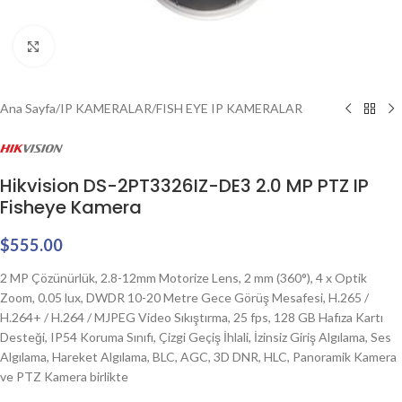
Click to enlarge
Ana Sayfa
/
IP KAMERALAR
/
FISH EYE IP KAMERALAR
Hikvision DS-2PT3326IZ-DE3 2.0 MP PTZ IP
Fisheye Kamera
$
555.00
2 MP Çözünürlük, 2.8-12mm Motorize Lens, 2 mm (360°), 4 x Optik
Zoom, 0.05 lux, DWDR 10-20 Metre Gece Görüş Mesafesi, H.265 /
H.264+ / H.264 / MJPEG Video Sıkıştırma, 25 fps, 128 GB Hafıza Kartı
Desteği, IP54 Koruma Sınıfı, Çizgi Geçiş İhlali, İzinsiz Giriş Algılama, Ses
Algılama, Hareket Algılama, BLC, AGC, 3D DNR, HLC, Panoramik Kamera
ve PTZ Kamera birlikte